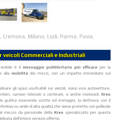
a, Cremona, Milano, Lodi, Parma, Pavia,
r veicoli Commerciali e Industriali
visibile è il
messaggio pubblicitario più efficace
per la
ie alla
mobilità
dei mezzi, con un impatto immediato sul
iduare gli spazi usufruibili sui veicoli, siano essi autovetture,
ntieri, camion telonati o centinati, e anche motocicli.
Kreo
a grafica inserendo scritte ed immagini, la definisce con il
nitiva su vinile di alta qualità che viene protetto con pellicole
al mezzo da personale della
Kreo
specializzato per questa
licata dell'intero servizio offerto.