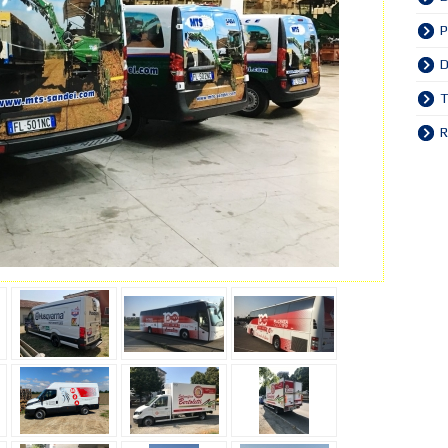
P
D
R