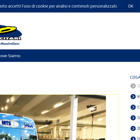
ito accetti l’uso di cookie per analisi e contenuti personalizzati.
OK
ove Siamo
COSA
D
I
C
S
D
D