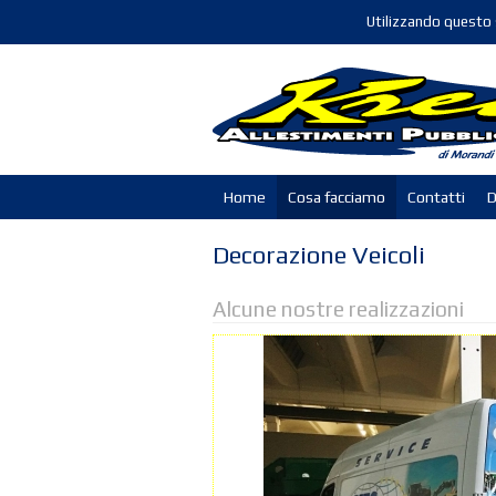
Utilizzando questo s
Home
Cosa facciamo
Contatti
D
Decorazione Veicoli
Alcune nostre realizzazioni